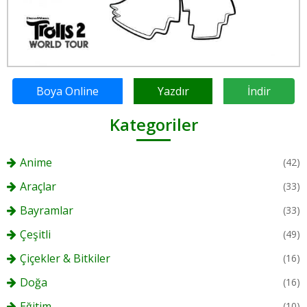
Boya Online
Yazdır
İndir
Kategoriler
Anime
(42)
Araçlar
(33)
Bayramlar
(33)
Çeşitli
(49)
Çiçekler & Bitkiler
(16)
Doğa
(16)
Eğitim
(10)