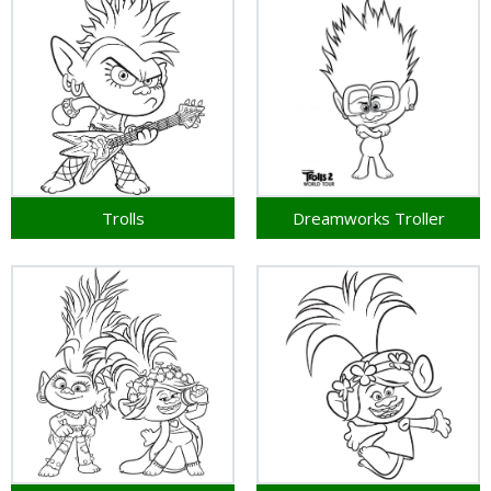
Trolls
Dreamworks Troller