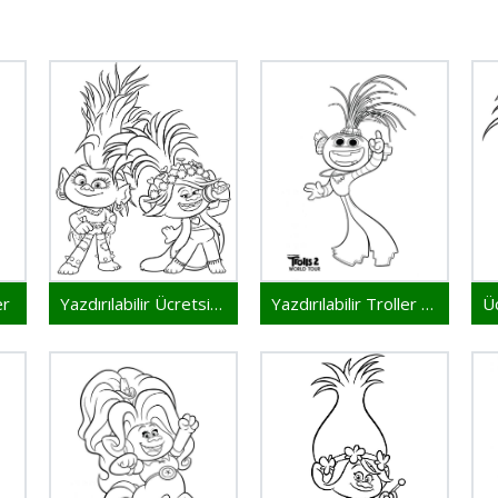
er
Yazdırılabilir Ücretsiz Troller
Yazdırılabilir Troller Resmi