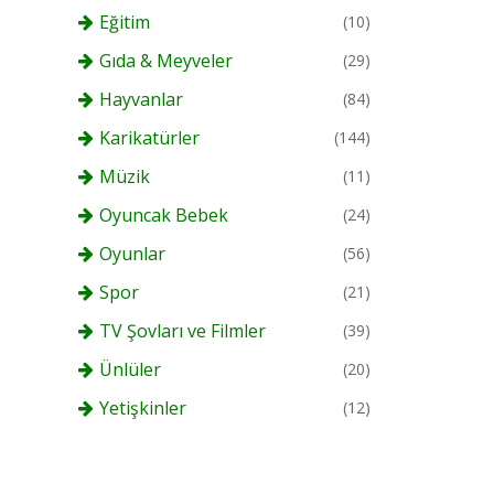
Eğitim
(10)
Gıda & Meyveler
(29)
Hayvanlar
(84)
Karikatürler
(144)
Müzik
(11)
Oyuncak Bebek
(24)
Oyunlar
(56)
Spor
(21)
TV Şovları ve Filmler
(39)
Ünlüler
(20)
Yetişkinler
(12)