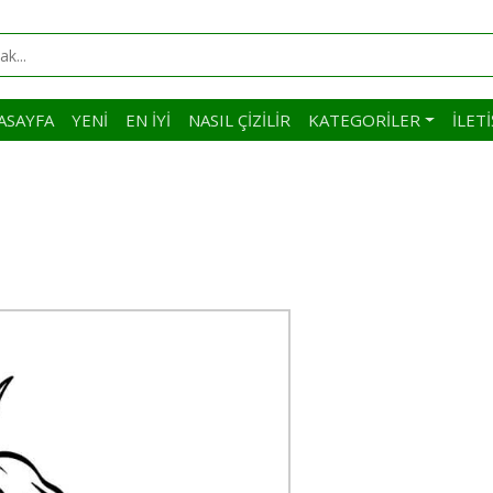
ASAYFA
YENI
EN İYI
NASIL ÇIZILIR
KATEGORILER
İLET