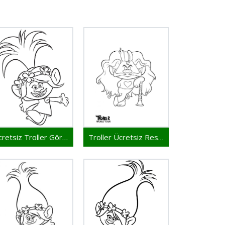
Ücretsiz Troller Görseli
Troller Ücretsiz Resmi