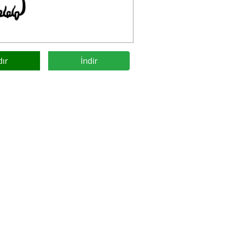
dır
İndir