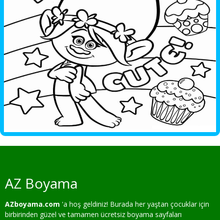
AZ Boyama
AZboyama.com
'a hoş geldiniz! Burada her yaştan çocuklar için
birbirinden güzel ve tamamen ücretsiz boyama sayfaları