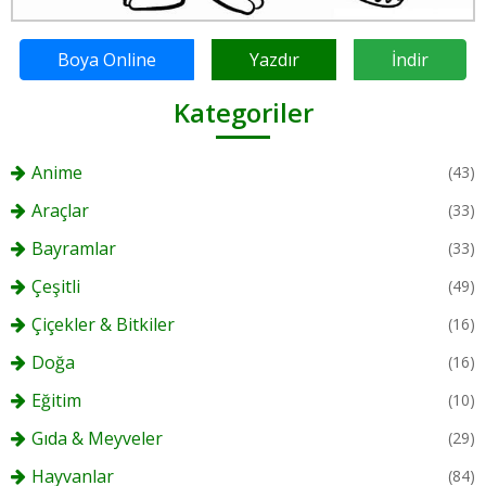
Boya Online
Yazdır
İndir
Kategoriler
Anime
(43)
Araçlar
(33)
Bayramlar
(33)
Çeşitli
(49)
Çiçekler & Bitkiler
(16)
Doğa
(16)
Eğitim
(10)
Gıda & Meyveler
(29)
Hayvanlar
(84)