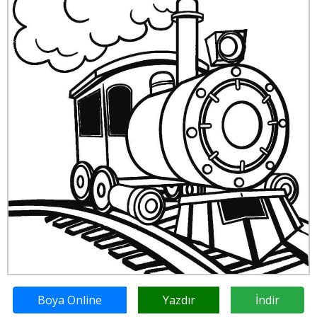
Boya Online
Yazdır
İndir