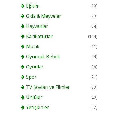
Eğitim
(10)
Gıda & Meyveler
(29)
Hayvanlar
(84)
Karikatürler
(144)
Müzik
(11)
Oyuncak Bebek
(24)
Oyunlar
(56)
Spor
(21)
TV Şovları ve Filmler
(39)
Ünlüler
(20)
Yetişkinler
(12)