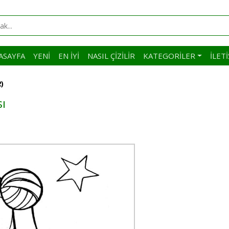
ASAYFA
YENI
EN İYI
NASIL ÇIZILIR
KATEGORILER
İLET
)
ı