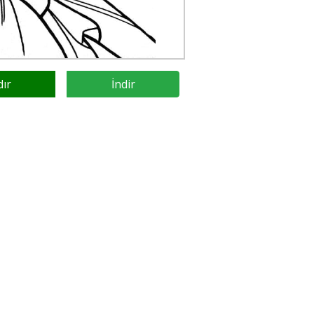
dır
İndir