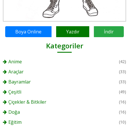
Boya Online
Yazdır
İndir
Kategoriler
Anime
(42)
Araçlar
(33)
Bayramlar
(33)
Çeşitli
(49)
Çiçekler & Bitkiler
(16)
Doğa
(16)
Eğitim
(10)