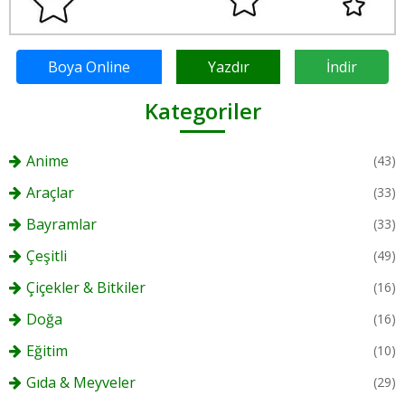
Boya Online
Yazdır
İndir
Kategoriler
Anime
(43)
Araçlar
(33)
Bayramlar
(33)
Çeşitli
(49)
Çiçekler & Bitkiler
(16)
Doğa
(16)
Eğitim
(10)
Gıda & Meyveler
(29)