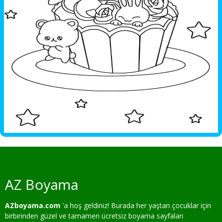
AZ Boyama
AZboyama.com
'a hoş geldiniz! Burada her yaştan çocuklar için
birbirinden güzel ve tamamen ücretsiz boyama sayfaları