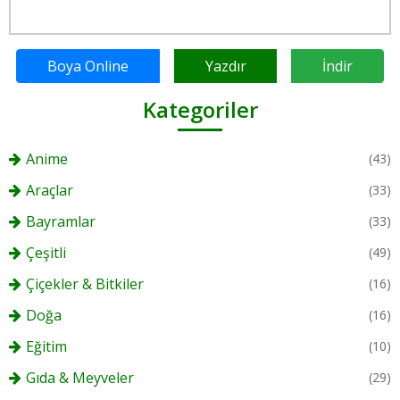
Boya Online
Yazdır
İndir
Kategoriler
Anime
(43)
Araçlar
(33)
Bayramlar
(33)
Çeşitli
(49)
Çiçekler & Bitkiler
(16)
Doğa
(16)
Eğitim
(10)
Gıda & Meyveler
(29)