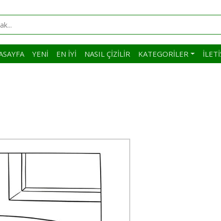
ASAYFA
YENI
EN İYI
NASIL ÇIZILIR
KATEGORILER
İLET