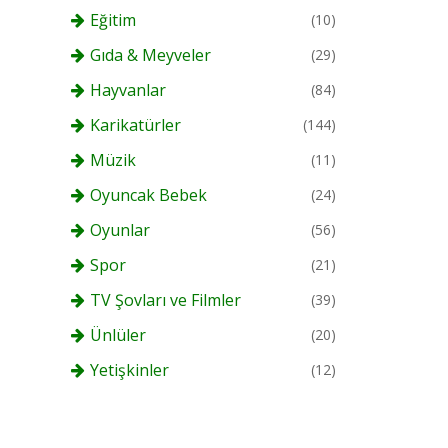
Eğitim
(10)
Gıda & Meyveler
(29)
Hayvanlar
(84)
Karikatürler
(144)
Müzik
(11)
Oyuncak Bebek
(24)
Oyunlar
(56)
Spor
(21)
TV Şovları ve Filmler
(39)
Ünlüler
(20)
Yetişkinler
(12)