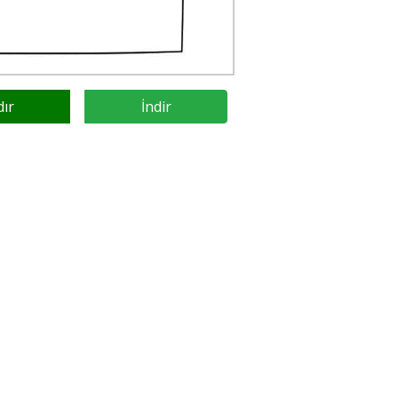
dır
İndir