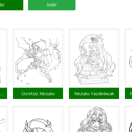
dır
İndir
Ücretsiz Yazdırılabilir Nezuko
Ücretsiz Nezuko
Nezuko Yazdırılacak
N