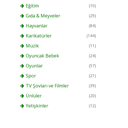
Eğitim
(10)
Gıda & Meyveler
(29)
Hayvanlar
(84)
Karikatürler
(144)
Müzik
(11)
Oyuncak Bebek
(24)
Oyunlar
(57)
Spor
(21)
TV Şovları ve Filmler
(39)
Ünlüler
(20)
Yetişkinler
(12)