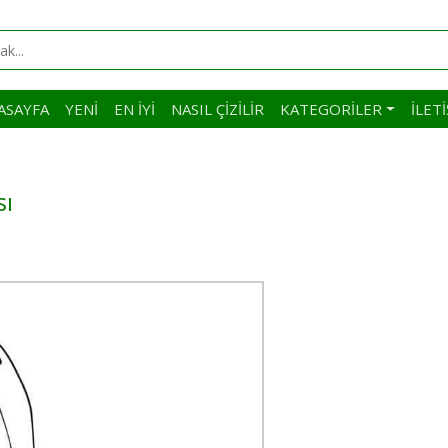
ASAYFA
YENI
EN İYI
NASIL ÇIZILIR
KATEGORILER
İLET
sı