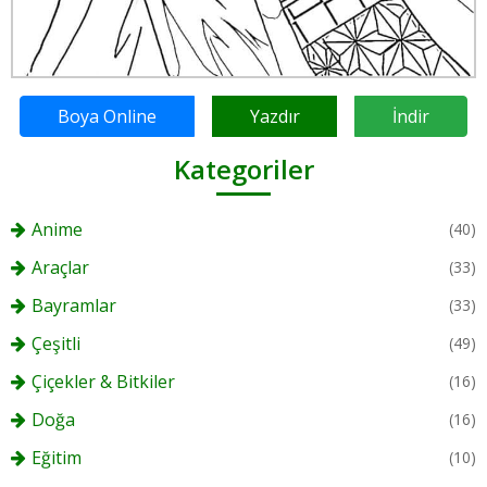
Boya Online
Yazdır
İndir
Kategoriler
Anime
(40)
Araçlar
(33)
Bayramlar
(33)
Çeşitli
(49)
Çiçekler & Bitkiler
(16)
Doğa
(16)
Eğitim
(10)