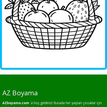
AZ Boyama
AZboyama.com
'a hoş geldiniz! Burada her yaştan çocuklar için