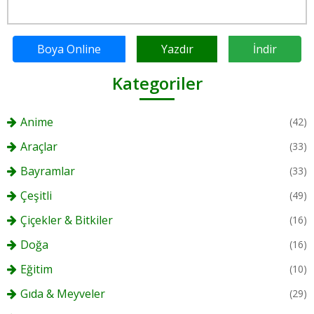
Boya Online
Yazdır
İndir
Kategoriler
Anime
(42)
Araçlar
(33)
Bayramlar
(33)
Çeşitli
(49)
Çiçekler & Bitkiler
(16)
Doğa
(16)
Eğitim
(10)
Gıda & Meyveler
(29)