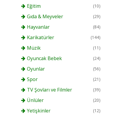
Eğitim
(10)
Gıda & Meyveler
(29)
Hayvanlar
(84)
Karikatürler
(144)
Müzik
(11)
Oyuncak Bebek
(24)
Oyunlar
(56)
Spor
(21)
TV Şovları ve Filmler
(39)
Ünlüler
(20)
Yetişkinler
(12)