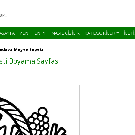
ASAYFA
YENI
EN İYI
NASIL ÇIZILIR
KATEGORILER
İLET
 Bedava Meyve Sepeti
peti Boyama Sayfası