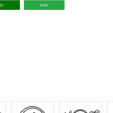
dır
İndir