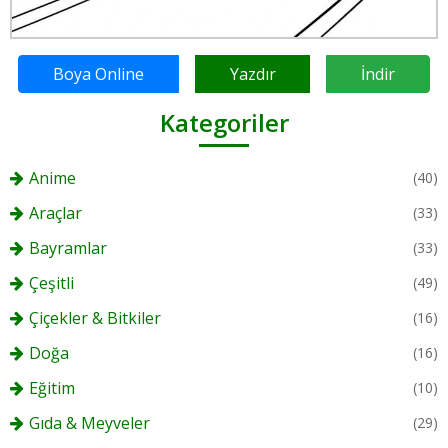
Boya Online
Yazdır
İndir
Kategoriler
Anime
(40)
Araçlar
(33)
Bayramlar
(33)
Çeşitli
(49)
Çiçekler & Bitkiler
(16)
Doğa
(16)
Eğitim
(10)
Gıda & Meyveler
(29)