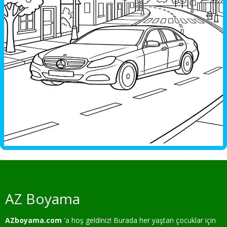
AZ Boyama
AZboyama.com
'a hoş geldiniz! Burada her yaştan çocuklar için