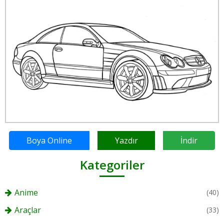
Boya Online
Yazdır
İndir
Kategoriler
Anime
(40)
Araçlar
(33)