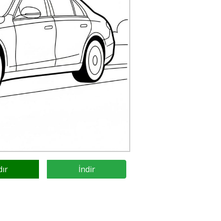
dır
İndir