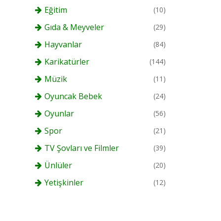
Eğitim
(10)
Gıda & Meyveler
(29)
Hayvanlar
(84)
Karikatürler
(144)
Müzik
(11)
Oyuncak Bebek
(24)
Oyunlar
(56)
Spor
(21)
TV Şovları ve Filmler
(39)
Ünlüler
(20)
Yetişkinler
(12)