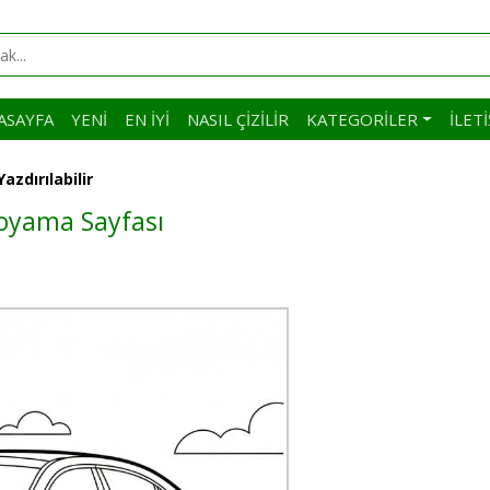
ASAYFA
YENI
EN İYI
NASIL ÇIZILIR
KATEGORILER
İLET
zdırılabilir
Boyama Sayfası