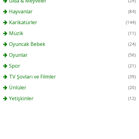
Gıda & Meyveler
(29)
Hayvanlar
(84)
Karikatürler
(144)
Müzik
(11)
Oyuncak Bebek
(24)
Oyunlar
(56)
Spor
(21)
TV Şovları ve Filmler
(39)
Ünlüler
(20)
Yetişkinler
(12)