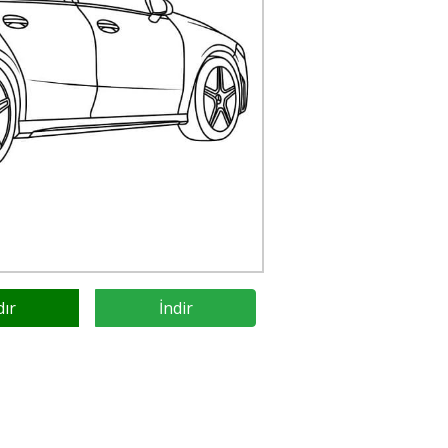
dır
İndir