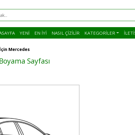
ASAYFA
YENI
EN İYI
NASIL ÇIZILIR
KATEGORILER
İLET
İçin Mercedes
 Boyama Sayfası