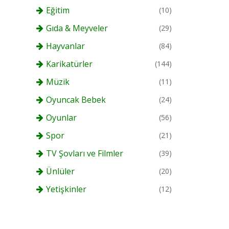
Eğitim
(10)
Gıda & Meyveler
(29)
Hayvanlar
(84)
Karikatürler
(144)
Müzik
(11)
Oyuncak Bebek
(24)
Oyunlar
(56)
Spor
(21)
TV Şovları ve Filmler
(39)
Ünlüler
(20)
Yetişkinler
(12)