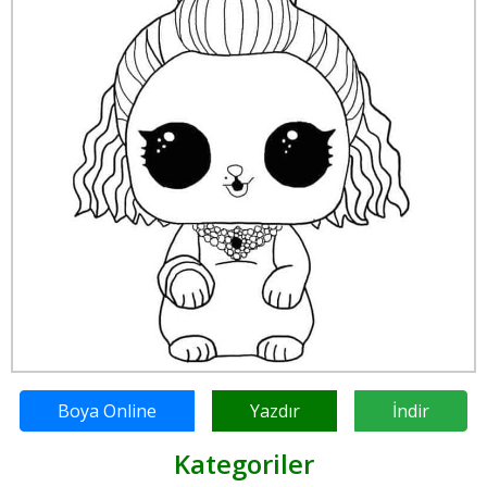
Boya Online
Yazdır
İndir
Kategoriler