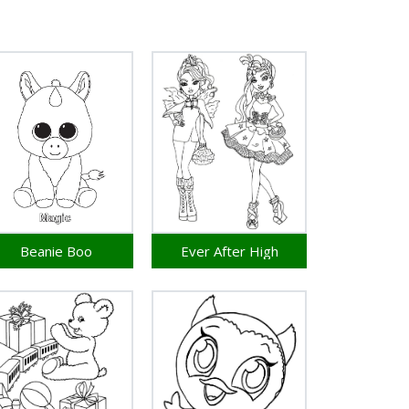
Beanie Boo
Ever After High