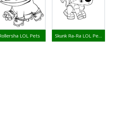
Rollersha LOL Pets
Skunk Ra-Ra LOL Pets