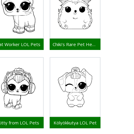
at Worker LOL Pets
Chiki's Rare Pet Hedgehog LOL Pets
itty from LOL Pets
Kölyökkutya LOL Pet