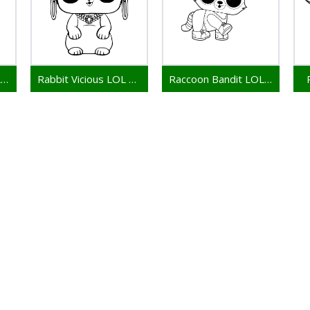
Rabbit Alarmist LOL Pets
Rabbit Vicious LOL Pets
Raccoon Bandit LOL Pets