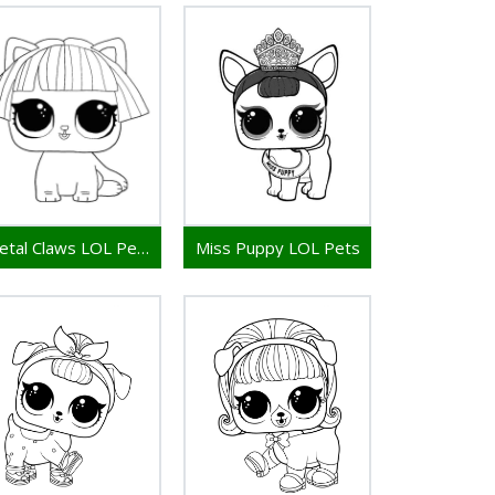
Metal Claws LOL Pets
Miss Puppy LOL Pets