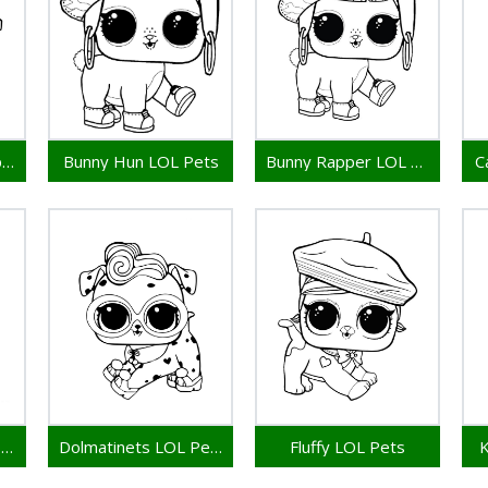
Bon Bon Bunny Hop Hop LOL Pets
Bunny Hun LOL Pets
Bunny Rapper LOL Pets
C
Doggie Stardust LOL Pets
Dolmatinets LOL Pets
Fluffy LOL Pets
K