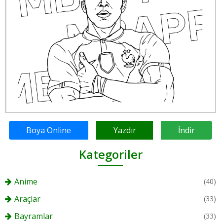
Boya Online
Yazdır
İndir
Kategoriler
Anime
(40)
Araçlar
(33)
Bayramlar
(33)