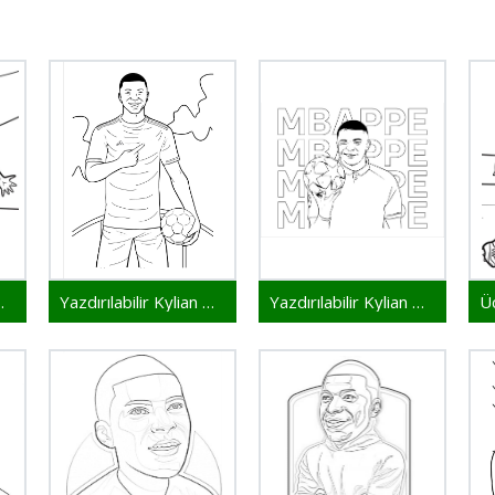
lian Mbappe
Yazdırılabilir Kylian Mbappe Resim
Yazdırılabilir Kylian Mbappe Çocuklar İçin