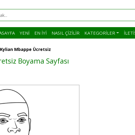
ASAYFA
YENI
EN İYI
NASIL ÇIZILIR
KATEGORILER
İLET
r Kylian Mbappe Ücretsiz
cretsiz Boyama Sayfası