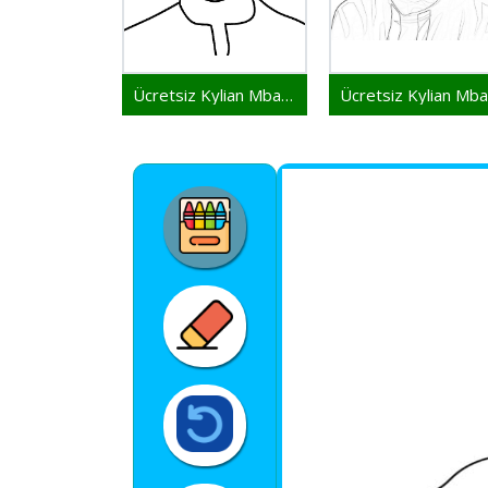
Ücretsiz Kylian Mbappe Yazdırılabilir