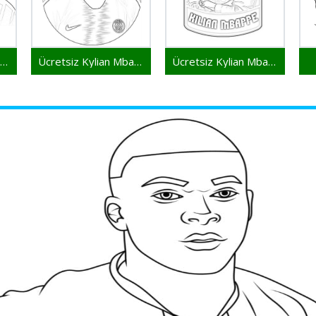
Ücretsiz Kylian Mbappe Resim
Ücretsiz Kylian Mbappe Çocuklar İçin
Ücretsiz Kylian Mbappe Baskı İçin