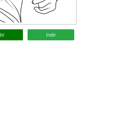
dır
İndir