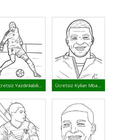
Ücretsiz Yazdırılabilir Kylian Mbappe
Ücretsiz Kylian Mbappe