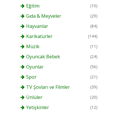
Eğitim
(10)
Gıda & Meyveler
(29)
Hayvanlar
(84)
Karikatürler
(144)
Müzik
(11)
Oyuncak Bebek
(24)
Oyunlar
(56)
Spor
(21)
TV Şovları ve Filmler
(39)
Ünlüler
(20)
Yetişkinler
(12)