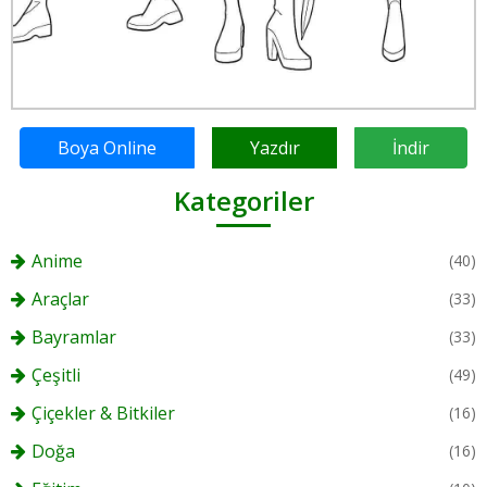
Boya Online
Yazdır
İndir
Kategoriler
Anime
(40)
Araçlar
(33)
Bayramlar
(33)
Çeşitli
(49)
Çiçekler & Bitkiler
(16)
Doğa
(16)