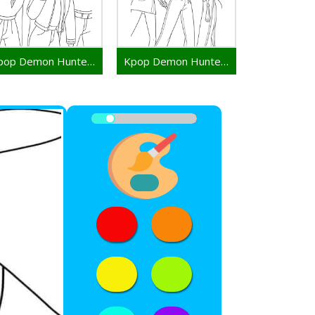
Kpop Demon Hunters (13)
Kpop Demon Hunters (11)