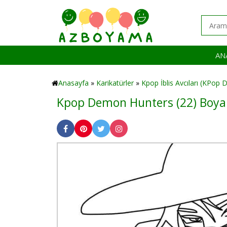
AN
Anasayfa
»
Karikatürler
»
Kpop İblis Avcıları (KPop
Kpop Demon Hunters (22) Boya