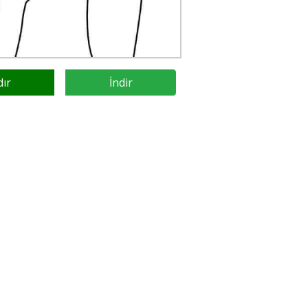
dır
İndir