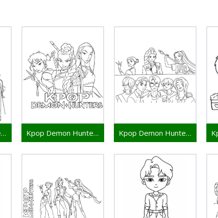
Kpop Demon Hunters (23)
Kpop Demon Hunters (21)
Kpop Demon Hunters (20)