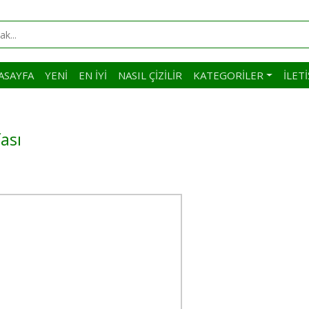
ASAYFA
YENI
EN İYI
NASIL ÇIZILIR
KATEGORILER
İLET
ası