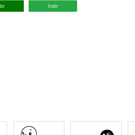
dır
İndir