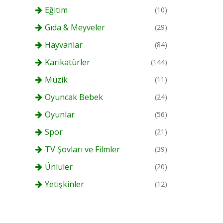
Eğitim
(10)
Gıda & Meyveler
(29)
Hayvanlar
(84)
Karikatürler
(144)
Müzik
(11)
Oyuncak Bebek
(24)
Oyunlar
(56)
Spor
(21)
TV Şovları ve Filmler
(39)
Ünlüler
(20)
Yetişkinler
(12)