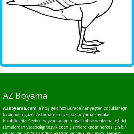
AZ Boyama
AZboyama.com
'a hoş geldiniz! Burada her yaştan çocuklar için
birbirinden güzel ve tamamen ücretsiz boyama sayfaları
bulabilirsiniz. Sevimli hayvanlardan masal kahramanlarına, eğitici
temalardan yaratıcılığı teşvik eden çizimlere kadar herkes için bir
şeyler var. Sayfaları indirip yazdırın ve hayal gücünüzü serbest