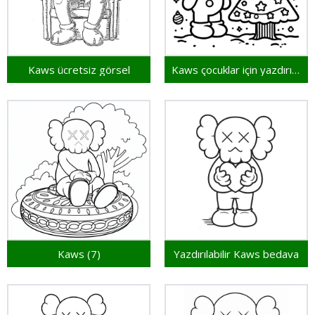
Kaws ücretsiz görsel
Kaws çocuklar için yazdırılabilir
Kaws (7)
Yazdırılabilir Kaws bedava