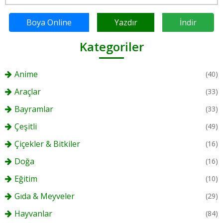
Boya Online
Yazdır
İndir
Kategoriler
Anime
(40)
Araçlar
(33)
Bayramlar
(33)
Çeşitli
(49)
Çiçekler & Bitkiler
(16)
Doğa
(16)
Eğitim
(10)
Gıda & Meyveler
(29)
Hayvanlar
(84)