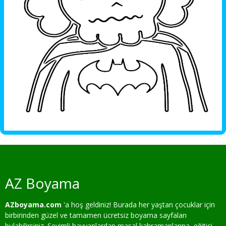
AZ Boyama
AZboyama.com
'a hoş geldiniz! Burada her yaştan çocuklar için
birbirinden güzel ve tamamen ücretsiz boyama sayfaları
bulabilirsiniz. Sevimli hayvanlardan masal kahramanlarına, eğitici