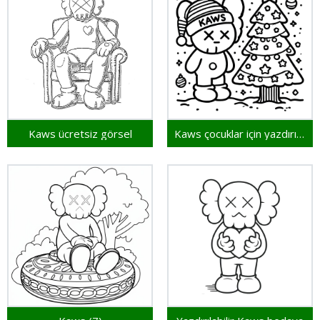
Kaws ücretsiz görsel
Kaws çocuklar için yazdırılabilir