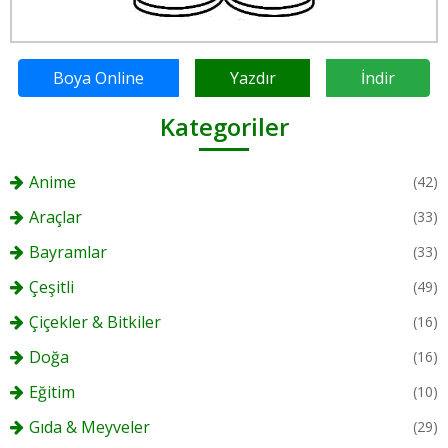
Boya Online
Yazdır
İndir
Kategoriler
Anime
(42)
Araçlar
(33)
Bayramlar
(33)
Çeşitli
(49)
Çiçekler & Bitkiler
(16)
Doğa
(16)
Eğitim
(10)
Gıda & Meyveler
(29)