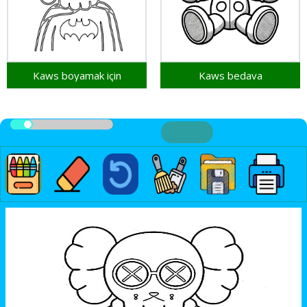
Kaws boyamak için
Kaws bedava