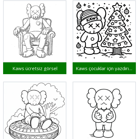
Kaws ücretsiz görsel
Kaws çocuklar için yazdırılabilir