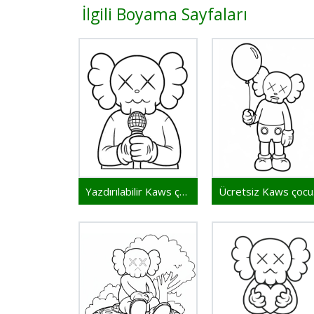
İlgili Boyama Sayfaları
Yazdırılabilir Kaws çocuklar için
Üc