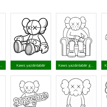
retsiz Kaws çocuklar için
Kaws yazdırılabilir
Kaws yazdırılabilir görsel
K