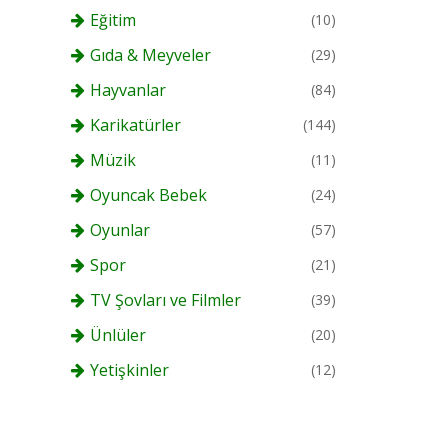
Eğitim
(10)
Gıda & Meyveler
(29)
Hayvanlar
(84)
Karikatürler
(144)
Müzik
(11)
Oyuncak Bebek
(24)
Oyunlar
(57)
Spor
(21)
TV Şovları ve Filmler
(39)
Ünlüler
(20)
Yetişkinler
(12)