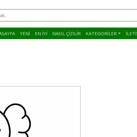
ASAYFA
YENI
EN İYI
NASIL ÇIZILIR
KATEGORILER
İLET