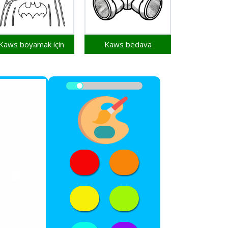
Kaws boyamak için
Kaws bedava