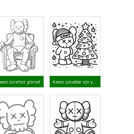
aws ücretsiz görsel
Kaws çocuklar için yazdırılabilir