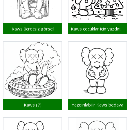
Kaws ücretsiz görsel
Kaws çocuklar için yazdırılabilir
Kaws (7)
Yazdırılabilir Kaws bedava