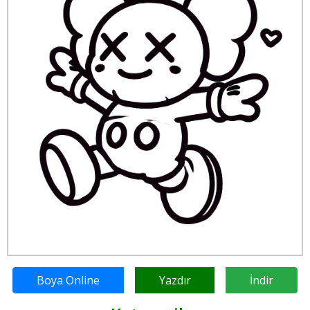
Boya Online
Yazdır
İndir