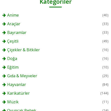
Kategoriler
Anime
(40)
Araçlar
(33)
Bayramlar
(33)
Çeşitli
(49)
Çiçekler & Bitkiler
(16)
Doğa
(16)
Eğitim
(10)
Gıda & Meyveler
(29)
Hayvanlar
(84)
Karikatürler
(144)
Müzik
(11)
Oyuncak Bebek
(24)