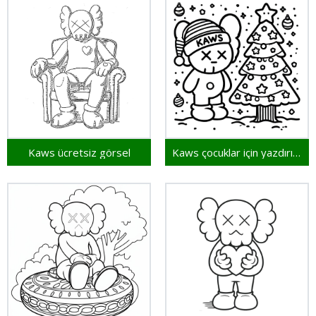
Kaws ücretsiz görsel
Kaws çocuklar için yazdırılabilir