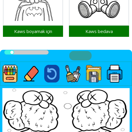
Kaws boyamak için
Kaws bedava