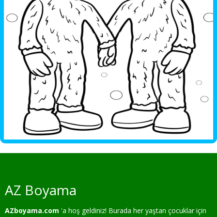
AZ Boyama
AZboyama.com
'a hoş geldiniz! Burada her yaştan çocuklar için