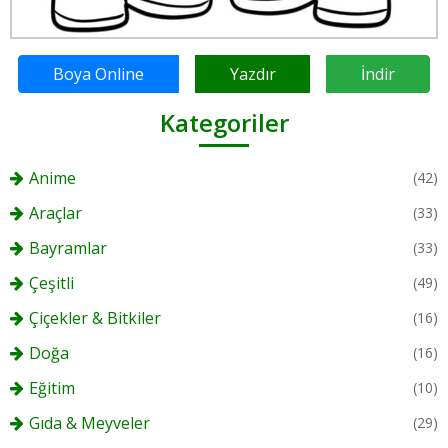
Boya Online
Yazdır
İndir
Kategoriler
Anime
(42)
Araçlar
(33)
Bayramlar
(33)
Çeşitli
(49)
Çiçekler & Bitkiler
(16)
Doğa
(16)
Eğitim
(10)
Gıda & Meyveler
(29)