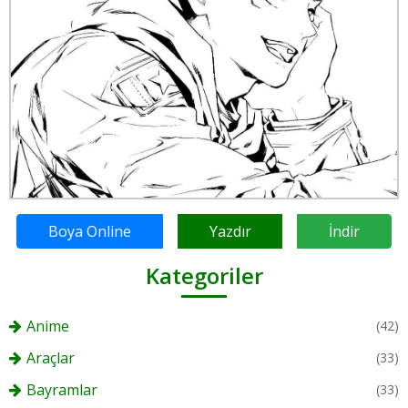
Boya Online
Yazdır
İndir
Kategoriler
Anime
(42)
Araçlar
(33)
Bayramlar
(33)