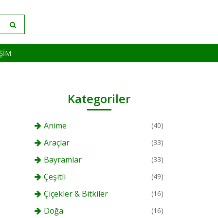
IŞIM
Kategoriler
Anime
(40)
Araçlar
(33)
Bayramlar
(33)
Çeşitli
(49)
Çiçekler & Bitkiler
(16)
Doğa
(16)