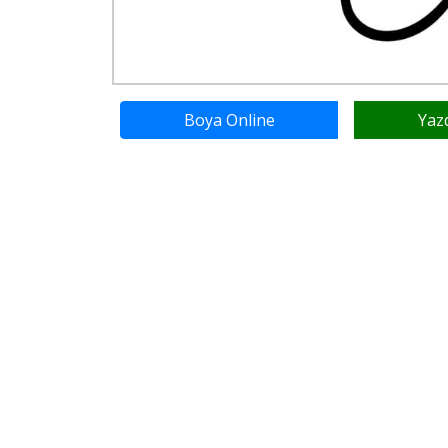
Boya Online
Yaz