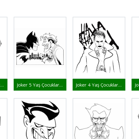
Joker 6 Yaş Çocuklar İçin
Joker 5 Yaş Çocuklar İçin
Joker 4 Yaş Çocuklar İçin