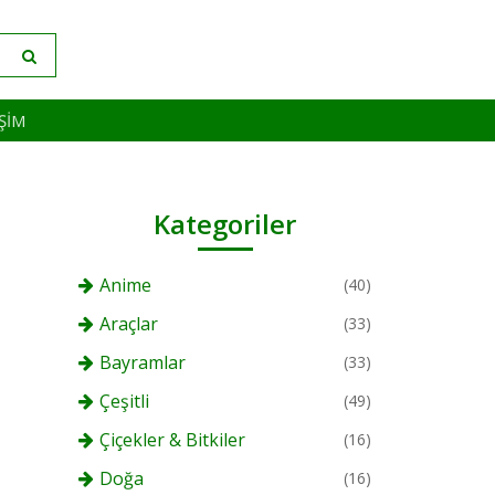
IŞIM
Kategoriler
Anime
(40)
Araçlar
(33)
Bayramlar
(33)
Çeşitli
(49)
Çiçekler & Bitkiler
(16)
Doğa
(16)