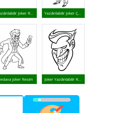
Yazdırılabilir Joker Resim
Yazdırılabilir Joker Çocuklar İçin
edava Joker Resim
Joker Yazdırılabilir Resim