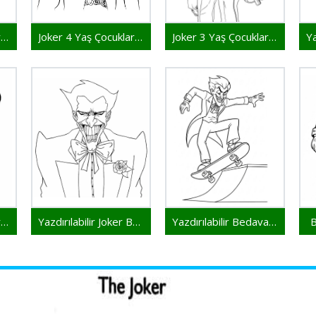
Joker 5 Yaş Çocuklar İçin
Joker 4 Yaş Çocuklar İçin
Joker 3 Yaş Çocuklar İçin
Joker 1 Yaş Çocuklar İçin
Yazdırılabilir Joker Bedava
Yazdırılabilir Bedava Joker
B