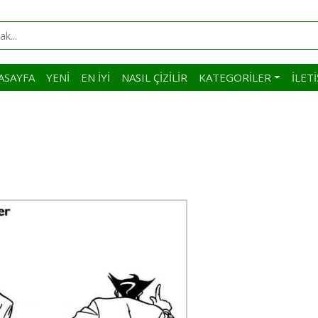
ASAYFA
YENI
EN İYI
NASIL ÇIZILIR
KATEGORILER
İLET