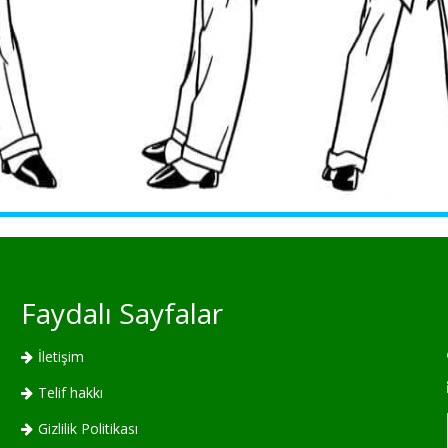
Faydalı Sayfalar
İletişim
Telif hakkı
Gizlilik Politikası