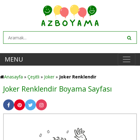
MENU
Anasayfa
»
Çeşitli
»
Joker
»
Joker Renklendir
Joker Renklendir Boyama Sayfası