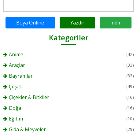
Boya Online
Yazdır
İndir
Kategoriler
Anime
(42)
Araçlar
(33)
Bayramlar
(33)
Çeşitli
(49)
Çiçekler & Bitkiler
(16)
Doğa
(16)
Eğitim
(10)
Gıda & Meyveler
(29)