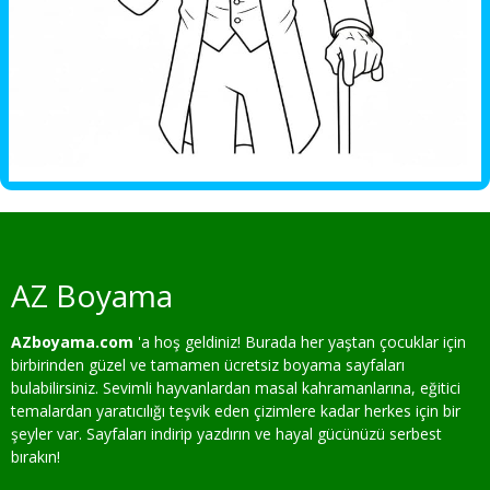
AZ Boyama
AZboyama.com
'a hoş geldiniz! Burada her yaştan çocuklar için
birbirinden güzel ve tamamen ücretsiz boyama sayfaları
bulabilirsiniz. Sevimli hayvanlardan masal kahramanlarına, eğitici
temalardan yaratıcılığı teşvik eden çizimlere kadar herkes için bir
şeyler var. Sayfaları indirip yazdırın ve hayal gücünüzü serbest
bırakın!