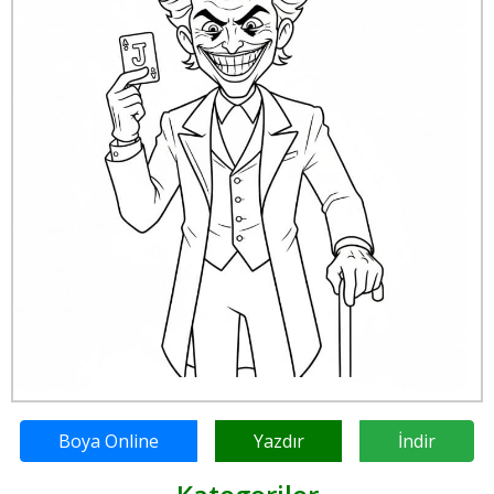
Boya Online
Yazdır
İndir