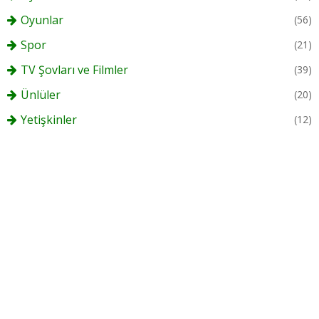
Oyunlar
(56)
Spor
(21)
TV Şovları ve Filmler
(39)
Ünlüler
(20)
Yetişkinler
(12)