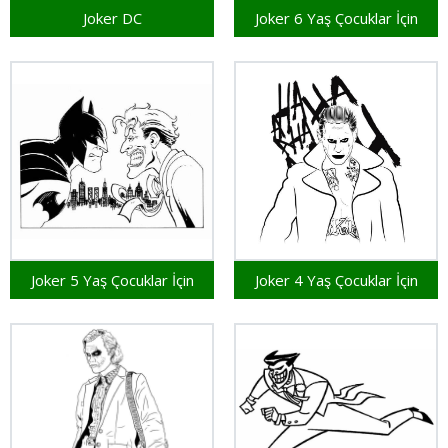
Joker DC
Joker 6 Yaş Çocuklar İçin
Joker 5 Yaş Çocuklar İçin
Joker 4 Yaş Çocuklar İçin