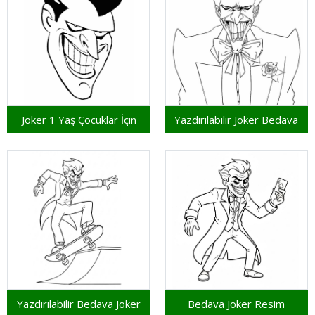
Joker 1 Yaş Çocuklar İçin
Yazdırılabilir Joker Bedava
Yazdırılabilir Bedava Joker
Bedava Joker Resim