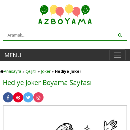
MENU
Anasayfa
»
Çeşitli
»
Joker
»
Hediye Joker
Hediye Joker Boyama Sayfası