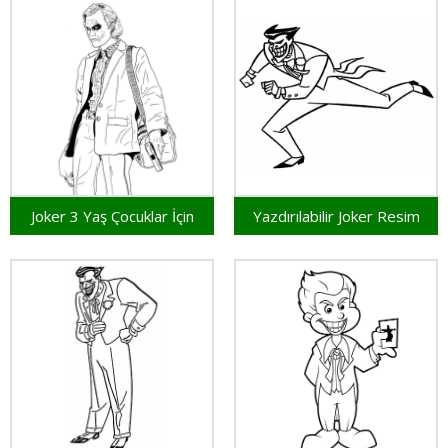
Joker 3 Yaş Çocuklar İçin
Yazdırılabilir Joker Resim