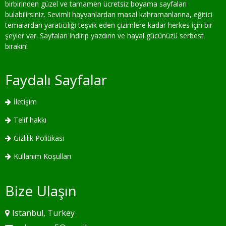
birbirinden güzel ve tamamen ücretsiz boyama sayfaları
bulabilirsiniz. Sevimli hayvanlardan masal kahramanlarına, eğitici
temalardan yaratıcılığı teşvik eden çizimlere kadar herkes için bir
şeyler var. Sayfaları indirip yazdırın ve hayal gücünüzü serbest
bırakın!
Faydalı Sayfalar
İletişim
Telif hakkı
Gizlilik Politikası
Kullanım Koşulları
Bize Ulaşın
Istanbul, Turkey