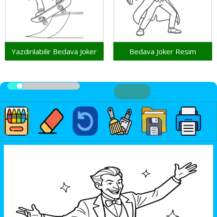
Yazdırılabilir Bedava Joker
Bedava Joker Resim