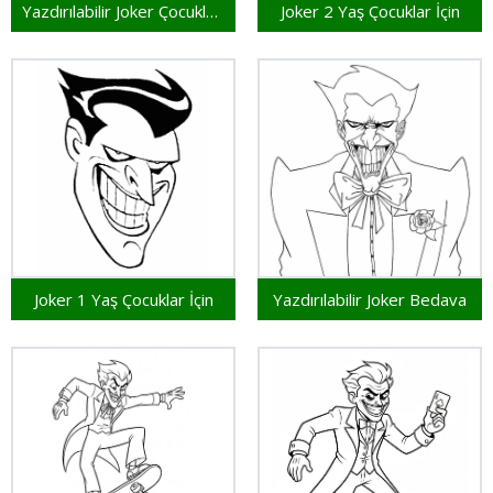
Yazdırılabilir Joker Çocuklar İçin
Joker 2 Yaş Çocuklar İçin
Joker 1 Yaş Çocuklar İçin
Yazdırılabilir Joker Bedava