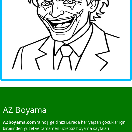
AZ Boyama
AZboyama.com
'a hoş geldiniz! Burada her yaştan çocuklar için
birbirinden güzel ve tamamen ücretsiz boyama sayfaları