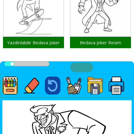
Yazdırılabilir Bedava Joker
Bedava Joker Resim