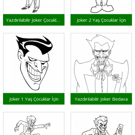
Yazdırılabilir Joker Çocuklar İçin
Joker 2 Yaş Çocuklar İçin
Joker 1 Yaş Çocuklar İçin
Yazdırılabilir Joker Bedava