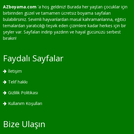
AZboyama.com
'a hoş geldiniz! Burada her yaştan çocuklar için
birbirinden güzel ve tamamen ücretsiz boyama sayfaları
bulabilirsiniz. Sevimli hayvanlardan masal kahramanlarına, eğitici
temalardan yaratıcılığı teşvik eden çizimlere kadar herkes için bir
şeyler var. Sayfaları indirip yazdırın ve hayal gücünüzü serbest
bırakın!
Faydalı Sayfalar
İletişim
Telif hakkı
Gizlilik Politikası
Kullanım Koşulları
Bize Ulaşın