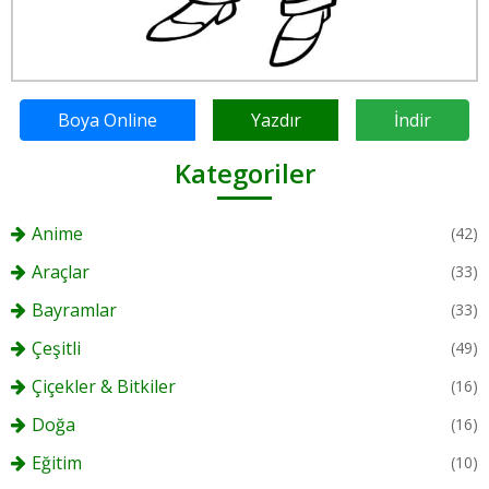
Boya Online
Yazdır
İndir
Kategoriler
Anime
(42)
Araçlar
(33)
Bayramlar
(33)
Çeşitli
(49)
Çiçekler & Bitkiler
(16)
Doğa
(16)
Eğitim
(10)