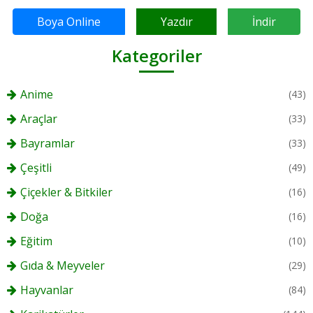
Boya Online
Yazdır
İndir
Kategoriler
Anime
(43)
Araçlar
(33)
Bayramlar
(33)
Çeşitli
(49)
Çiçekler & Bitkiler
(16)
Doğa
(16)
Eğitim
(10)
Gıda & Meyveler
(29)
Hayvanlar
(84)