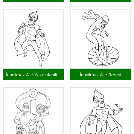
İnanılmaz Aile Yazdırılabilir Resim
İnanılmaz Aile Resmi