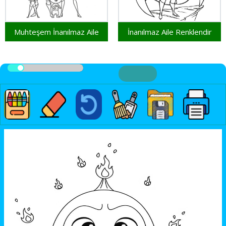
Muhteşem İnanılmaz Aile
İnanılmaz Aile Renklendir