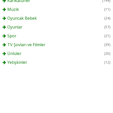
Karikatürler
(144)
Müzik
(11)
Oyuncak Bebek
(24)
Oyunlar
(57)
Spor
(21)
TV Şovları ve Filmler
(39)
Ünlüler
(20)
Yetişkinler
(12)