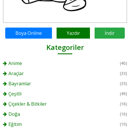
Boya Online
Yazdır
İndir
Kategoriler
Anime
(40)
Araçlar
(33)
Bayramlar
(33)
Çeşitli
(49)
Çiçekler & Bitkiler
(16)
Doğa
(16)
Eğitim
(10)