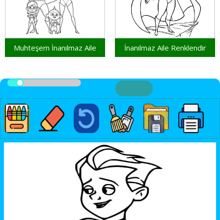
Muhteşem İnanılmaz Aile
İnanılmaz Aile Renklendir