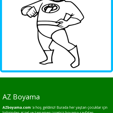
AZ Boyama
AZboyama.com
'a hoş geldiniz! Burada her yaştan çocuklar için
birbirinden güzel ve tamamen ücretsiz boyama sayfaları