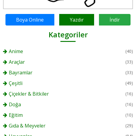
Boya Online
Yazdır
İndir
Kategoriler
Anime
(40)
Araçlar
(33)
Bayramlar
(33)
Çeşitli
(49)
Çiçekler & Bitkiler
(16)
Doğa
(16)
Eğitim
(10)
Gıda & Meyveler
(29)