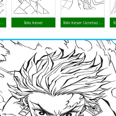
Küçükler için Demon Slayer
İblis Keser
İblis Keser Ücretsiz İllüstrasyon
İ