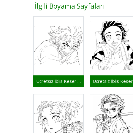
İlgili Boyama Sayfaları
Ücretsiz İblis Keser Çıktı