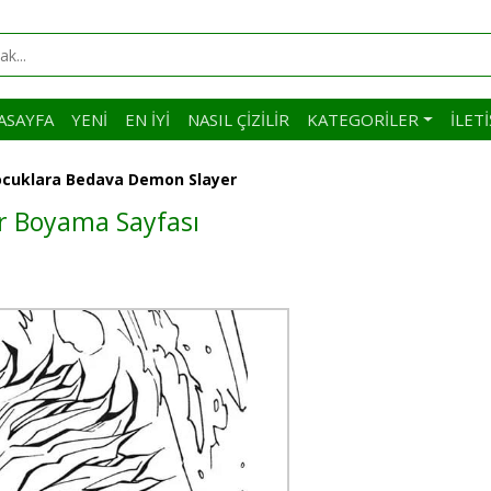
ASAYFA
YENI
EN İYI
NASIL ÇIZILIR
KATEGORILER
İLET
cuklara Bedava Demon Slayer
r Boyama Sayfası