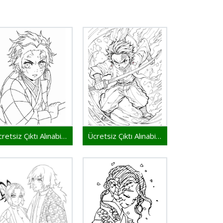
Ücretsiz Çıktı Alınabilir İblis Keser
Ücretsiz Çıktı Alınabilir Demon Slayer