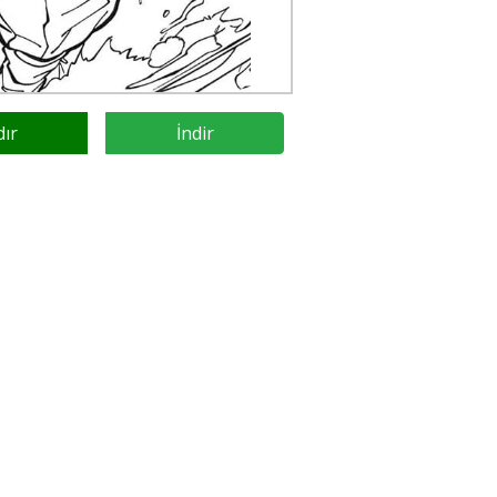
dır
İndir