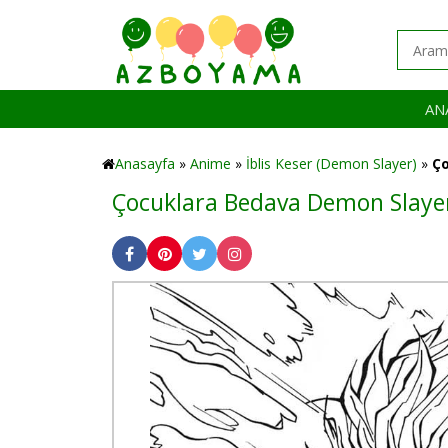
AN
Anasayfa
»
Anime
»
İblis Keser (Demon Slayer)
»
Ço
Çocuklara Bedava Demon Slaye