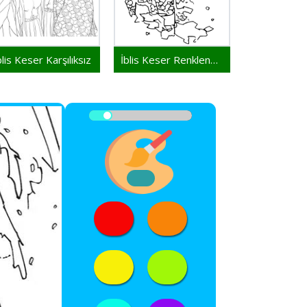
blis Keser Karşılıksız
İblis Keser Renklendirme