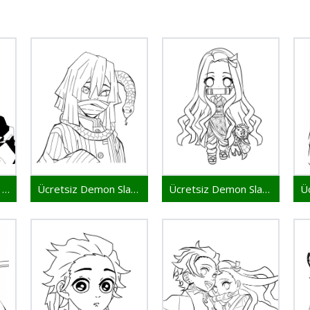
Ücretsiz İblis Keser Baskı
Ücretsiz Demon Slayer Çıktı
Ücretsiz Demon Slayer Baskı