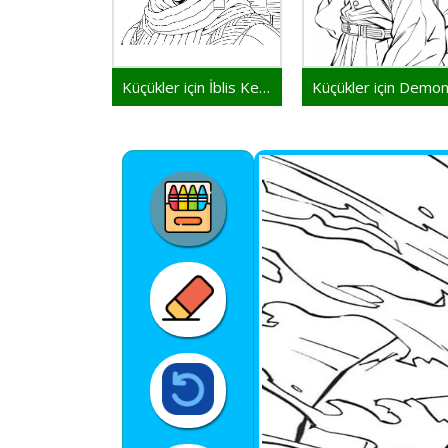
Küçükler için İblis Keser