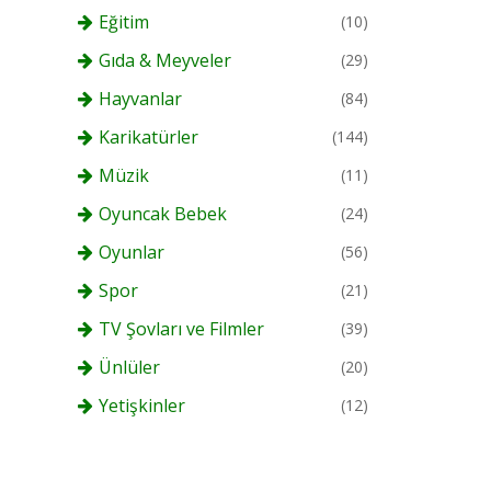
Eğitim
(10)
Gıda & Meyveler
(29)
Hayvanlar
(84)
Karikatürler
(144)
Müzik
(11)
Oyuncak Bebek
(24)
Oyunlar
(56)
Spor
(21)
TV Şovları ve Filmler
(39)
Ünlüler
(20)
Yetişkinler
(12)