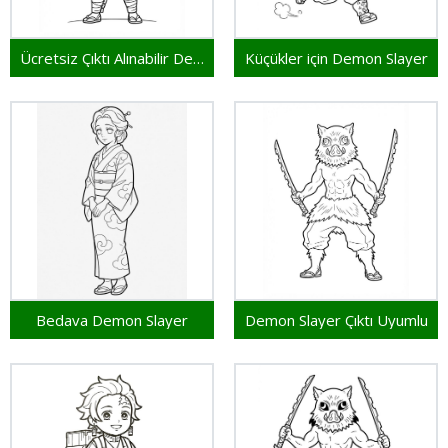
Ücretsiz Çıktı Alınabilir Demon Slayer
Küçükler için Demon Slayer
Bedava Demon Slayer
Demon Slayer Çıktı Uyumlu