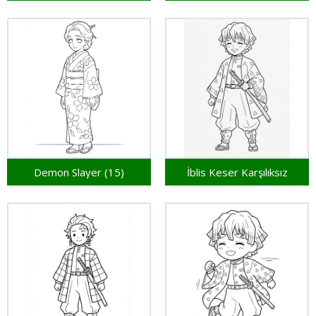
Demon Slayer (15)
İblis Keser Karşılıksız