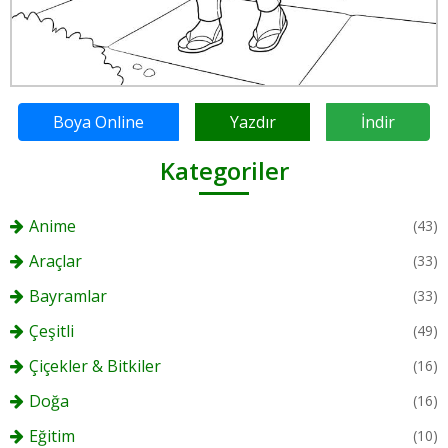
Boya Online
Yazdır
İndir
Kategoriler
Anime
(43)
Araçlar
(33)
Bayramlar
(33)
Çeşitli
(49)
Çiçekler & Bitkiler
(16)
Doğa
(16)
Eğitim
(10)