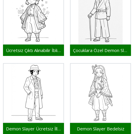
Ücretsiz Çıktı Alınabilir İblis Keser
Çocuklara Özel Demon Slayer
Demon Slayer Ücretsiz İllüstrasyon
Demon Slayer Bedelsiz