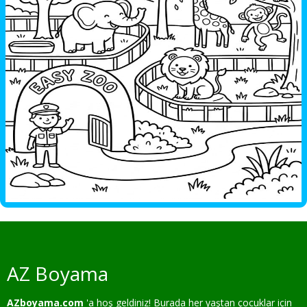
AZ Boyama
AZboyama.com
'a hoş geldiniz! Burada her yaştan çocuklar için