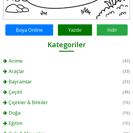
Boya Online
Yazdır
İndir
Kategoriler
Anime
(43)
Araçlar
(33)
Bayramlar
(33)
Çeşitli
(49)
Çiçekler & Bitkiler
(16)
Doğa
(16)
Eğitim
(10)