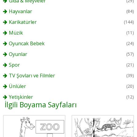
Gıda & Meyveler
(29)
Hayvanlar
(84)
Karikatürler
(144)
Müzik
(11)
Oyuncak Bebek
(24)
Oyunlar
(57)
Spor
(21)
TV Şovları ve Filmler
(39)
Ünlüler
(20)
Yetişkinler
(12)
İlgili Boyama Sayfaları