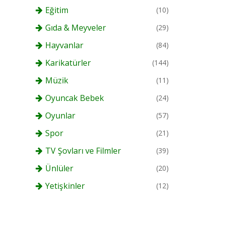
Eğitim
(10)
Gıda & Meyveler
(29)
Hayvanlar
(84)
Karikatürler
(144)
Müzik
(11)
Oyuncak Bebek
(24)
Oyunlar
(57)
Spor
(21)
TV Şovları ve Filmler
(39)
Ünlüler
(20)
Yetişkinler
(12)