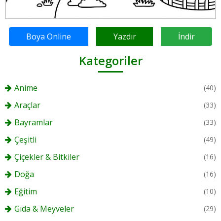
Boya Online
Yazdır
İndir
Kategoriler
Anime
(40)
Araçlar
(33)
Bayramlar
(33)
Çeşitli
(49)
Çiçekler & Bitkiler
(16)
Doğa
(16)
Eğitim
(10)
Gıda & Meyveler
(29)