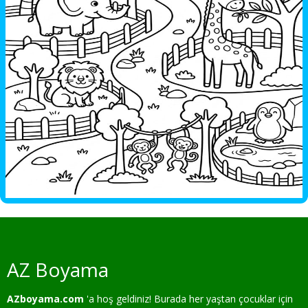
AZ Boyama
AZboyama.com
'a hoş geldiniz! Burada her yaştan çocuklar için