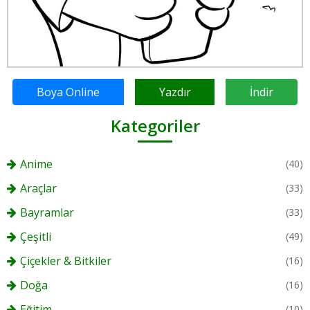
Boya Online
Yazdır
İndir
Kategoriler
Anime
(40)
Araçlar
(33)
Bayramlar
(33)
Çeşitli
(49)
Çiçekler & Bitkiler
(16)
Doğa
(16)
Eğitim
(10)