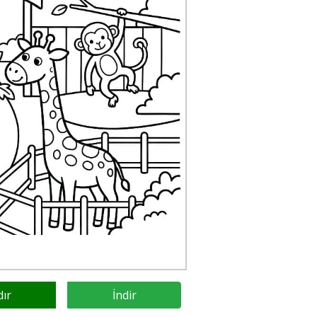
dır
İndir