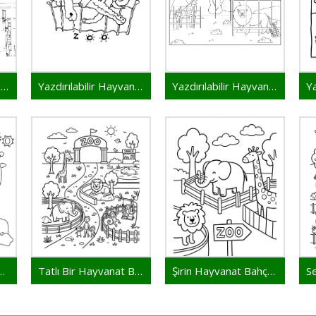
Yazdırılabilir Hayvanat Bahçesi Resim
Yazdırılabilir Hayvanat Bahçesi Çocuklar İçin
Yazdırılabilir Hayvanat Bahçesi Bedava
nat Bahçesi Yazdırılabilir
Tatlı Bir Hayvanat Bahçesi
Şirin Hayvanat Bahçesi