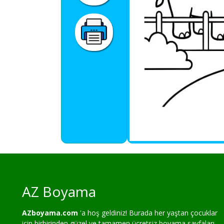
AZ Boyama
AZboyama.com
'a hoş geldiniz! Burada her yaştan çocuklar
için birbirinden güzel ve tamamen ücretsiz boyama sayfaları