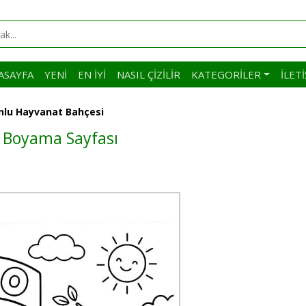
ASAYFA
YENI
EN İYI
NASIL ÇIZILIR
KATEGORILER
İLET
lu Hayvanat Bahçesi
 Boyama Sayfası