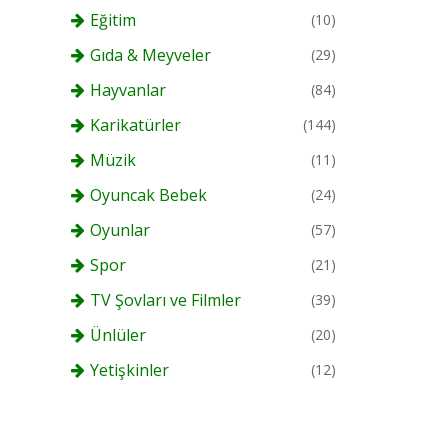
Eğitim
(10)
Gıda & Meyveler
(29)
Hayvanlar
(84)
Karikatürler
(144)
Müzik
(11)
Oyuncak Bebek
(24)
Oyunlar
(57)
Spor
(21)
TV Şovları ve Filmler
(39)
Ünlüler
(20)
Yetişkinler
(12)